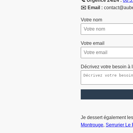
📞 Urgence 24/24 :
06 3
✉️ Email :
contact@aubert
Votre nom
Votre email
Décrivez votre besoin à 
Je dessert également les 
Montrouge
,
Serrurier Le