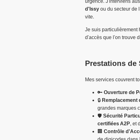
urgence. J'interviens au
d'Issy
ou du secteur de 
vite.
Je suis particulièrement
d'accès que l'on trouve d
Prestations de 
Mes services couvrent to
🔑
Ouverture de Po
🔒
Remplacement d
grandes marques
🛡️
Sécurité Particu
certifiées A2P
, et
🏢
Contrôle d'Accè
de digicodes dans 