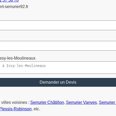
1 37 58 70
-serrurier92.fr
Issy-les-Moulineaux
Demander un Devis
villes voisines :
Serrurier Châtillon
,
Serrurier Vanves
,
Serrurier
 Plessis-Robinson
, etc.