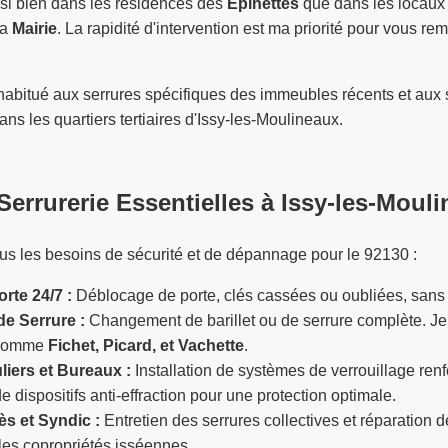
ssi bien dans les résidences des
Épinettes
que dans les locaux
la
Mairie
. La rapidité d'intervention est ma priorité pour vous re
 habitué aux serrures spécifiques des immeubles récents et aux
ans les quartiers tertiaires d'Issy-les-Moulineaux.
Serrurerie Essentielles à Issy-les-Moul
us les besoins de sécurité et de dépannage pour le 92130 :
rte 24/7 :
Déblocage de porte, clés cassées ou oubliées, sans
e Serrure :
Changement de barillet ou de serrure complète. Je 
 comme
Fichet, Picard, et Vachette
.
liers et Bureaux :
Installation de systèmes de verrouillage renf
 de dispositifs anti-effraction pour une protection optimale.
s et Syndic :
Entretien des serrures collectives et réparation 
les copropriétés isséennes.